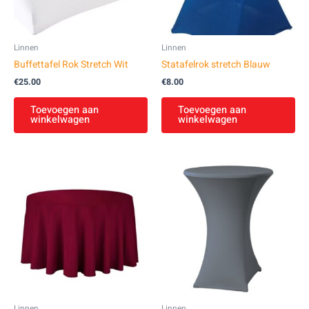
Linnen
Linnen
Buffettafel Rok Stretch Wit
Statafelrok stretch Blauw
€
25.00
€
8.00
Toevoegen aan
Toevoegen aan
winkelwagen
winkelwagen
Linnen
Linnen