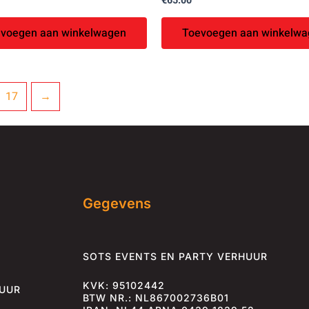
€
65.00
voegen aan winkelwagen
Toevoegen aan winkelwa
17
→
Gegevens
SOTS EVENTS EN PARTY VERHUUR
KVK: 95102442
HUUR
BTW NR.: NL867002736B01