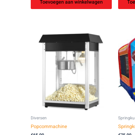
Toevoegen aan winkelwagen
Toe
Diversen
Springku
Popcornmachine
Springk