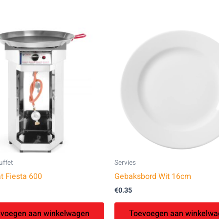
uffet
Servies
t Fiesta 600
Gebaksbord Wit 16cm
€
0.35
voegen aan winkelwagen
Toevoegen aan winkelwa