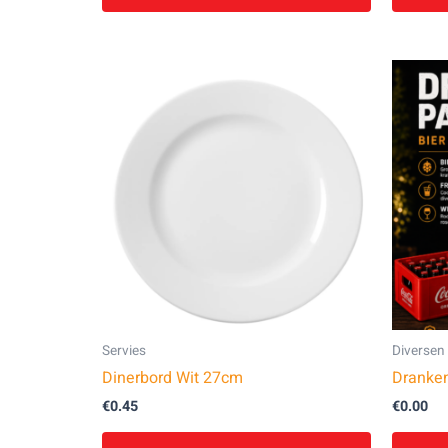
Servies
Diversen
Dinerbord Wit 27cm
Dranke
€
0.45
€
0.00