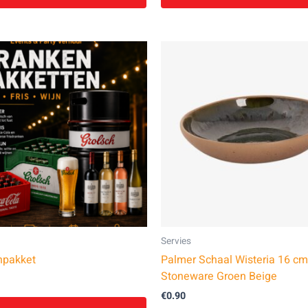
Servies
npakket
Palmer Schaal Wisteria 16 cm
Stoneware Groen Beige
€
0.90