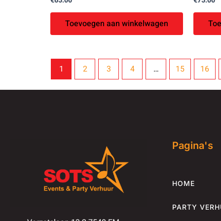
€
65.00
€
75.00
Toevoegen aan winkelwagen
Toe
1
2
3
4
…
15
16
Pagina's
HOME
PARTY VER