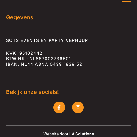
Gegevens
SOTS EVENTS EN PARTY VERHUUR
KVK: 95102442
BTW NR.: NL867002736B01
IBAN: NL44 ABNA 0439 1839 52
Bekijk onze socials!
F
I
a
n
c
s
e
t
b
a
o
g
o
r
Website door
LV Solutions