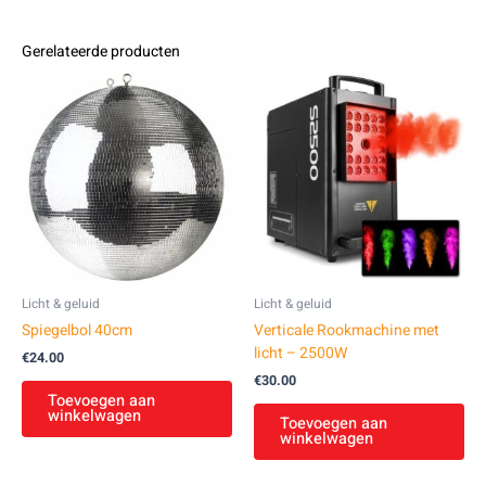
Gerelateerde producten
Licht & geluid
Licht & geluid
Spiegelbol 40cm
Verticale Rookmachine met
licht – 2500W
€
24.00
€
30.00
Toevoegen aan
winkelwagen
Toevoegen aan
winkelwagen