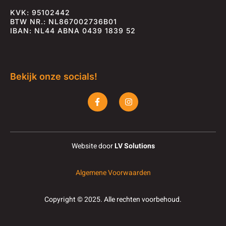
KVK: 95102442
BTW NR.: NL867002736B01
IBAN: NL44 ABNA 0439 1839 52
Bekijk onze socials!
F
I
a
n
c
s
e
t
b
a
o
g
o
r
Website door
LV Solutions
k
a
-
m
f
Algemene Voorwaarden
Copyright © 2025. Alle rechten voorbehoud.