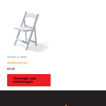
Stoelen & Tafels
Weddingchair
€
4.25
Toevoegen aan
winkelwagen