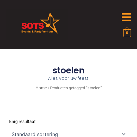
Ga
naar
de
inhoud
0
stoelen
Alles voor uw feest.
Home
/ Producten getagged “stoelen”
Enig resultaat