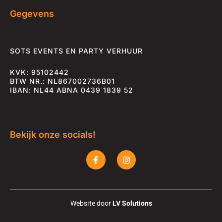
Gegevens
SOTS EVENTS EN PARTY VERHUUR
KVK: 95102442
BTW NR.: NL867002736B01
IBAN: NL44 ABNA 0439 1839 52
Bekijk onze socials!
F
I
a
n
c
s
e
t
b
a
o
g
o
r
Website door
LV Solutions
k
a
-
m