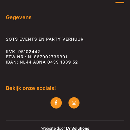
Gegevens
SOTS EVENTS EN PARTY VERHUUR
KVK: 95102442
BTW NR.: NL867002736B01
IBAN: NL44 ABNA 0439 1839 52
Bekijk onze socials!
F
I
a
n
c
s
e
t
b
a
o
g
o
r
Website door
LV Solutions