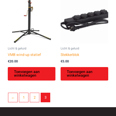
Licht & geluid
Licht & geluid
VMB wind-up statief
Stekkerblok
€
20.00
€
5.00
Toevoegen aan
Toevoegen aan
winkelwagen
winkelwagen
←
1
2
3