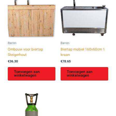
Barren
Barren
Ombouw voor biertap
Biertap mobiel 160x60cm 1
Steigerhout
kraan
€
36.30
€
78.65
Toevoegen aan
Toevoegen aan
winkelwagen
winkelwagen