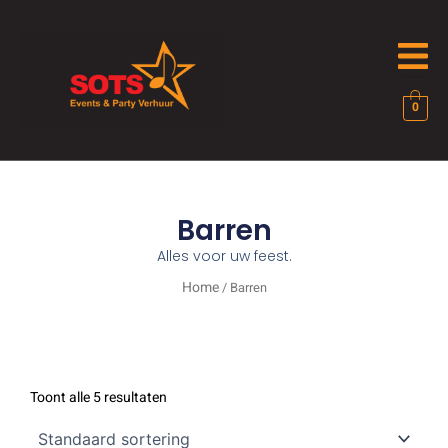
Ga
naar
de
inhoud
0
Barren
Alles voor uw feest.
Home
/ Barren
Toont alle 5 resultaten