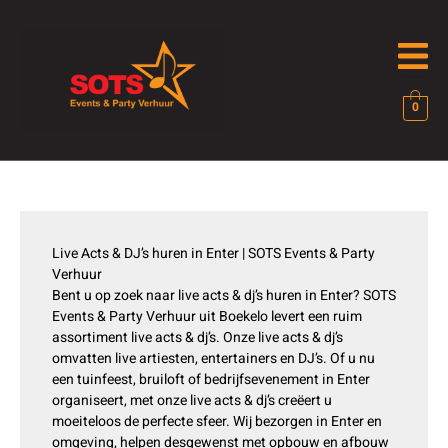
Ga
naar
de
inhoud
0
Live Acts & DJ’s huren in Enter | SOTS Events & Party
Verhuur
Bent u op zoek naar live acts & dj’s huren in Enter? SOTS
Events & Party Verhuur uit Boekelo levert een ruim
assortiment live acts & dj’s. Onze live acts & dj’s
omvatten live artiesten, entertainers en DJ’s. Of u nu
een tuinfeest, bruiloft of bedrijfsevenement in Enter
organiseert, met onze live acts & dj’s creëert u
moeiteloos de perfecte sfeer. Wij bezorgen in Enter en
omgeving, helpen desgewenst met opbouw en afbouw