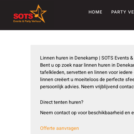
Ga
naar
HOME
PARTY V
de
inhoud
Linnen huren in Denekamp | SOTS Events & 
Bent u op zoek naar linnen huren in Deneka
tafelkleden, servetten en linnen voor ieder
linnen creëert u moeiteloos de perfecte s
persoonlijk advies. Neem vrijblijvend cont
Direct tenten huren?
Neem contact op voor beschikbaarheid en e
Offerte aanvragen